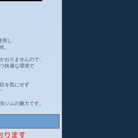
使用し
化
かおりませんので、
つ快適な環境で
目を気にせず
す
当ジムの魅力です。
おります