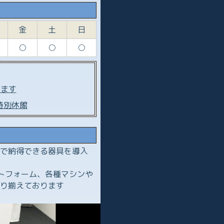
金
土
日
○
○
○
ります
特別休館
で納得できる器具を導入
トフォーム、各種マシンや
り揃えております