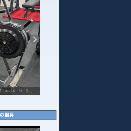
ルゴメーター】
有酸素の定番エアロバ
の器具