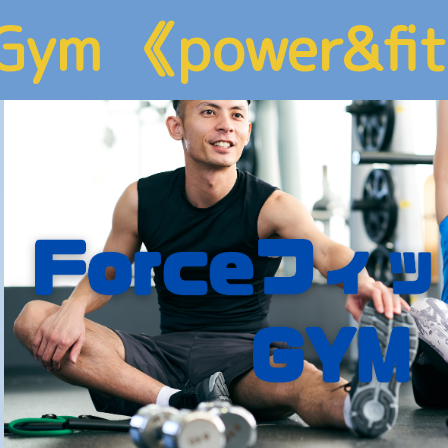
 Gym 《power&fi