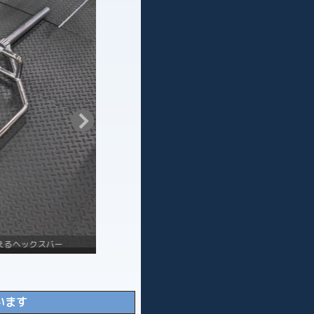
ックスバー
0.5kg～5ｋｇまで細かい重さで
います